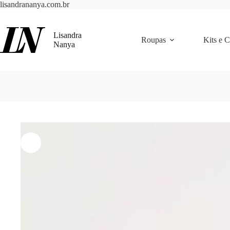
Pular
lisandrananya.com.br
para
o
conteúdo
Lisandra
Roupas
Kits e 
Nanya