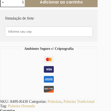
Adicionar ao carrinho
Elo
Oval-
430
Banho
Simulação de frete
Ouro
Corrente
Aço
Fecho
Ímã
quantidade
Ambiente Seguro c/ Criptografia
SKU:
8499-R430
Categorias:
Pulseiras
,
Pulseira Tradicional
Tag:
Pulseira Dourada
Garantias