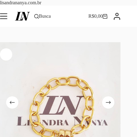
Pular
lisandrananya.com.br
para
o
Busca
R$
0,00
Carrinho
conteúdo