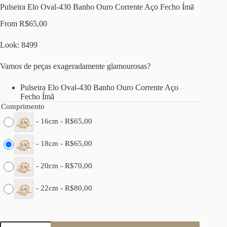
Pulseira Elo Oval-430 Banho Ouro Corrente Aço Fecho Ímã
From
R$
65,00
Look: 8499
Vamos de peças exageradamente glamourosas?
Pulseira Elo Oval-430 Banho Ouro Corrente Aço
Fecho Ímã
Comprimento
-
16cm
-
R$
65,00
-
18cm
-
R$
65,00
-
20cm
-
R$
70,00
-
22cm
-
R$
80,00
Pulseira