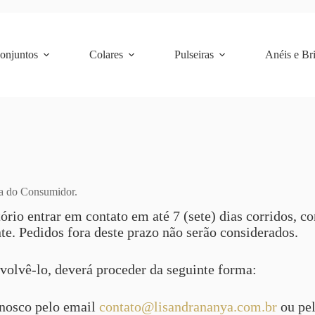
Conjuntos
Colares
Pulseiras
Anéis e Br
sa do Consumidor.
io entrar em contato em até 7 (sete) dias corridos, co
te. Pedidos fora deste prazo não serão considerados.
volvê-lo, deverá proceder da seguinte forma:
onosco pelo email
contato@lisandrananya.com.br
ou pel