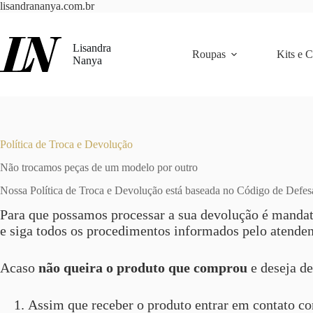
Pular
lisandrananya.com.br
para
o
conteúdo
Lisandra
Roupas
Kits e 
Nanya
Política de Troca e Devolução
Não trocamos peças de um modelo por outro
Nossa Política de Troca e Devolução está baseada no Código de Defe
Para que possamos processar a sua devolução é mandatór
e siga todos os procedimentos informados pelo atenden
Acaso
não queira o produto que comprou
e deseja de
Assim que receber o produto entrar em contato c