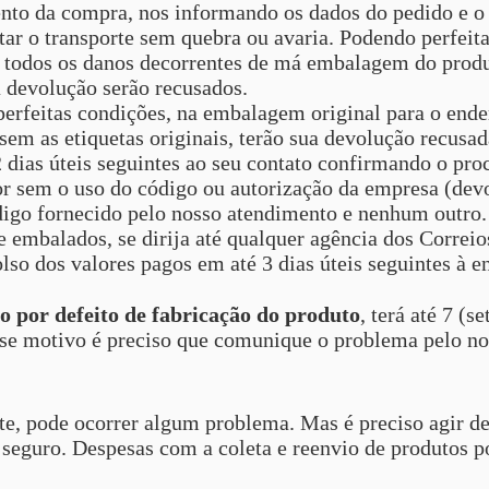
ento da compra, nos informando os dados do pedido e o
r o transporte sem quebra ou avaria. Podendo perfeita
 todos os danos decorrentes de má embalagem do produt
 devolução serão recusados.
erfeitas condições, na embalagem original para o ender
 sem as etiquetas originais, terão sua devolução recusad
 dias úteis seguintes ao seu contato confirmando o pr
r sem o uso do código ou autorização da empresa (devo
digo fornecido pelo nosso atendimento e nenhum outro.
mbalados, se dirija até qualquer agência dos Correios
so dos valores pagos em até 3 dias úteis seguintes à e
o por defeito de fabricação do produto
, terá até 7 (s
esse motivo é preciso que comunique o problema pelo n
e, pode ocorrer algum problema. Mas é preciso agir de
eguro. Despesas com a coleta e reenvio de produtos por 