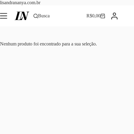
Pular
lisandrananya.com.br
para
o
Busca
R$
0,00
Carrinho
conteúdo
Nenhum produto foi encontrado para a sua seleção.