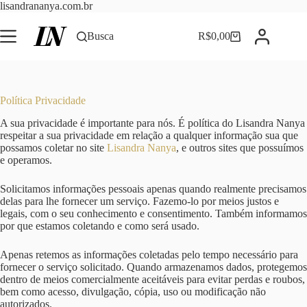
Pular
lisandrananya.com.br
para
o
Busca
R$
0,00
Carrinho
conteúdo
Política Privacidade
A sua privacidade é importante para nós. É política do Lisandra Nanya
respeitar a sua privacidade em relação a qualquer informação sua que
possamos coletar no site
Lisandra Nanya
, e outros sites que possuímos
e operamos.
Solicitamos informações pessoais apenas quando realmente precisamos
delas para lhe fornecer um serviço. Fazemo-lo por meios justos e
legais, com o seu conhecimento e consentimento. Também informamos
por que estamos coletando e como será usado.
Apenas retemos as informações coletadas pelo tempo necessário para
fornecer o serviço solicitado. Quando armazenamos dados, protegemos
dentro de meios comercialmente aceitáveis ​​para evitar perdas e roubos,
bem como acesso, divulgação, cópia, uso ou modificação não
autorizados.