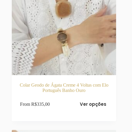
Colar Geodo de Ágata Creme 4 Voltas com Elo
Português Banho Ouro
Este
Ver opções
From
R$
335,00
produto
tem
várias
variantes.
As
opções