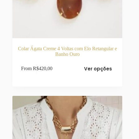
Colar Ágata Creme 4 Voltas com Elo Retangular e
Banho Ouro
Este
Ver opções
From
R$
420,00
produto
tem
várias
variantes.
As
opções
podem
ser
escolhidas
na
página
do
produto