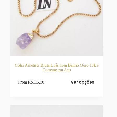
Colar Ametista Bruta Lilás com Banho Ouro 18k e
Corrente em Aço
Este
Ver opções
From
R$
115,00
produto
tem
várias
variantes.
As
opções
podem
ser