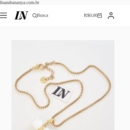
Pular
lisandrananya.com.br
para
o
Busca
R$
0,00
Carrinho
conteúdo