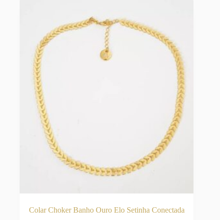
opções
podem
ser
escolhidas
na
página
do
produto
Colar Choker Banho Ouro Elo Setinha Conectada