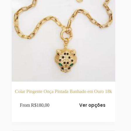
produto
Colar Pingente Onça Pintada Banhado em Ouro 18k
Este
Ver opções
From
R$
180,00
produto
tem
várias
variantes.
As