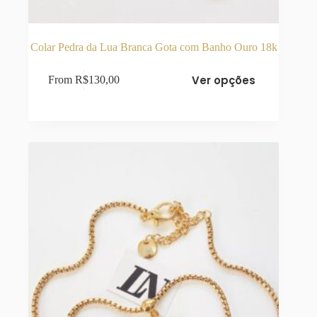
Colar Pedra da Lua Branca Gota com Banho Ouro 18k
Este
Ver opções
From
R$
130,00
produto
tem
várias
variantes.
As
opções
podem
ser
escolhidas
na
página
do
produto