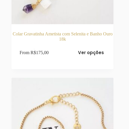
Colar Gravatinha Ametista com Selenita e Banho Ouro
18k
Este
Ver opções
From
R$
175,00
produto
tem
várias
variantes.
As
opções
podem
ser
escolhidas
na
página
do
produto