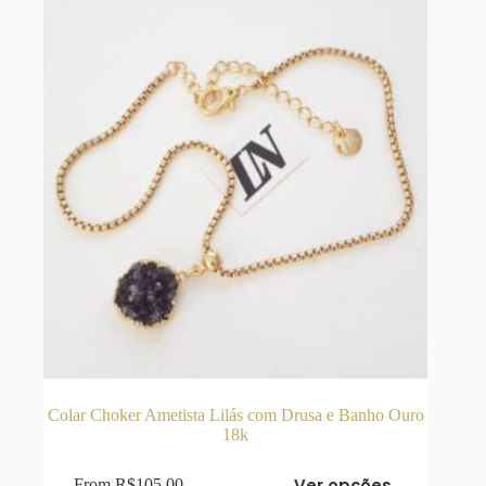
escolhidas
na
página
do
produto
Colar Choker Ametista Lilás com Drusa e Banho Ouro
18k
Este
Ver opções
From
R$
105,00