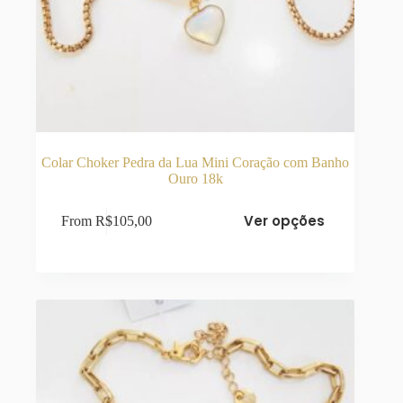
Colar Choker Pedra da Lua Mini Coração com Banho
Ouro 18k
Este
Ver opções
From
R$
105,00
produto
tem
várias
variantes.
As
opções
podem
ser
escolhidas
na
página
do