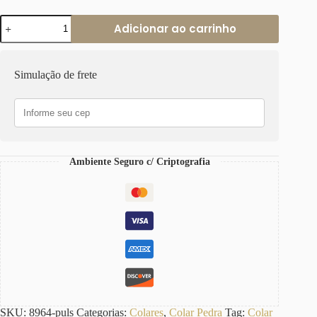
Pulseira
Adicionar ao carrinho
Ágata
Verde
2
Voltas
Simulação de frete
com
Elo
Oval
e
Banho
Ouro
quantidade
Ambiente Seguro c/ Criptografia
SKU:
8964-puls
Categorias:
Colares
,
Colar Pedra
Tag:
Colar