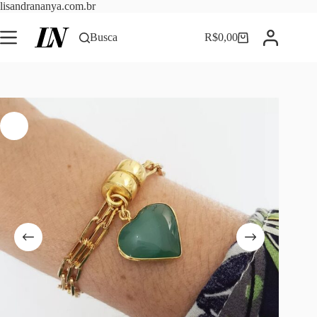
Pular
lisandrananya.com.br
para
o
Busca
R$
0,00
Carrinho
conteúdo