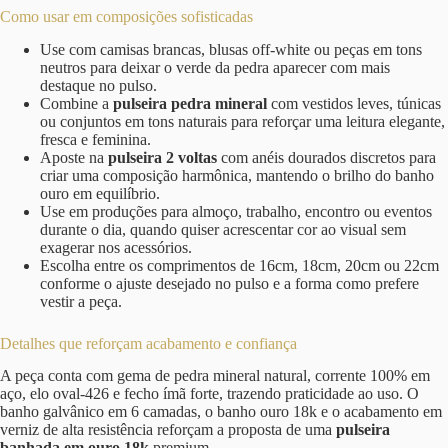
Como usar em composições sofisticadas
Use com camisas brancas, blusas off-white ou peças em tons
neutros para deixar o verde da pedra aparecer com mais
destaque no pulso.
Combine a
pulseira pedra mineral
com vestidos leves, túnicas
ou conjuntos em tons naturais para reforçar uma leitura elegante,
fresca e feminina.
Aposte na
pulseira 2 voltas
com anéis dourados discretos para
criar uma composição harmônica, mantendo o brilho do banho
ouro em equilíbrio.
Use em produções para almoço, trabalho, encontro ou eventos
durante o dia, quando quiser acrescentar cor ao visual sem
exagerar nos acessórios.
Escolha entre os comprimentos de 16cm, 18cm, 20cm ou 22cm
conforme o ajuste desejado no pulso e a forma como prefere
vestir a peça.
Detalhes que reforçam acabamento e confiança
A peça conta com gema de pedra mineral natural, corrente 100% em
aço, elo oval-426 e fecho ímã forte, trazendo praticidade ao uso. O
banho galvânico em 6 camadas, o banho ouro 18k e o acabamento em
verniz de alta resistência reforçam a proposta de uma
pulseira
banhada em ouro 18k
premium.