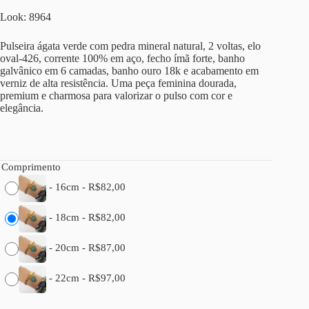
Look: 8964
Pulseira ágata verde com pedra mineral natural, 2 voltas, elo
oval-426, corrente 100% em aço, fecho ímã forte, banho
galvânico em 6 camadas, banho ouro 18k e acabamento em
verniz de alta resistência. Uma peça feminina dourada,
premium e charmosa para valorizar o pulso com cor e
elegância.
Comprimento
-
16cm
-
R$
82,00
-
18cm
-
R$
82,00
-
20cm
-
R$
87,00
-
22cm
-
R$
97,00