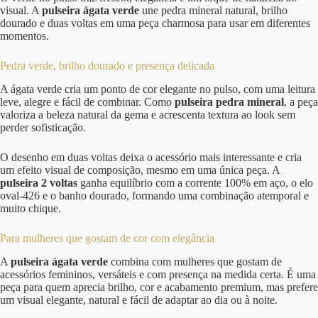
visual. A
pulseira ágata verde
une pedra mineral natural, brilho
dourado e duas voltas em uma peça charmosa para usar em diferentes
momentos.
Pedra verde, brilho dourado e presença delicada
A ágata verde cria um ponto de cor elegante no pulso, com uma leitura
leve, alegre e fácil de combinar. Como
pulseira pedra mineral
, a peça
valoriza a beleza natural da gema e acrescenta textura ao look sem
perder sofisticação.
O desenho em duas voltas deixa o acessório mais interessante e cria
um efeito visual de composição, mesmo em uma única peça. A
pulseira 2 voltas
ganha equilíbrio com a corrente 100% em aço, o elo
oval-426 e o banho dourado, formando uma combinação atemporal e
muito chique.
Para mulheres que gostam de cor com elegância
A
pulseira ágata verde
combina com mulheres que gostam de
acessórios femininos, versáteis e com presença na medida certa. É uma
peça para quem aprecia brilho, cor e acabamento premium, mas prefere
um visual elegante, natural e fácil de adaptar ao dia ou à noite.