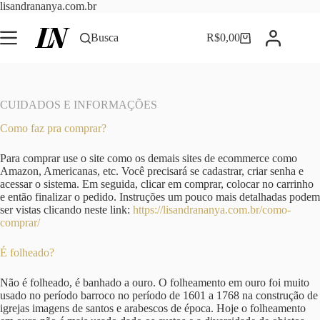
Pular
lisandrananya.com.br
para
o
Busca
R$
0,00
Carrinho
conteúdo
CUIDADOS E INFORMAÇÕES
Como faz pra comprar?
Para comprar use o site como os demais sites de ecommerce como
Amazon, Americanas, etc. Você precisará se cadastrar, criar senha e
acessar o sistema. Em seguida, clicar em comprar, colocar no carrinho
e então finalizar o pedido. Instruções um pouco mais detalhadas podem
ser vistas clicando neste link:
https://lisandrananya.com.br/como-
comprar/
É folheado?
Não é folheado, é banhado a ouro. O folheamento em ouro foi muito
usado no período barroco no período de 1601 a 1768 na construção de
igrejas imagens de santos e arabescos de época. Hoje o folheamento