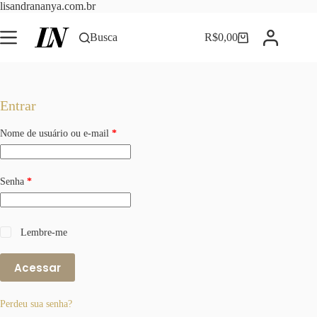
Pular
lisandrananya.com.br
para
o
Busca
R$
0,00
Carrinho
conteúdo
Entrar
Obrigatório
Nome de usuário ou e-mail
*
Obrigatório
Senha
*
Lembre-me
Acessar
Perdeu sua senha?