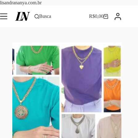
Pular
lisandrananya.com.br
para
o
Busca
R$
0,00
Carrinho
conteúdo