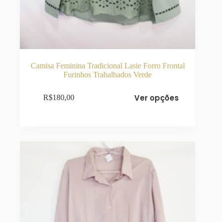
Camisa Feminina Tradicional Lasie Forro Frontal
Furinhos Trabalhados Verde
Este
Ver opções
R$
180,00
produto
tem
várias
variantes.
As
opções
podem
ser
escolhidas
na
página
do
produto