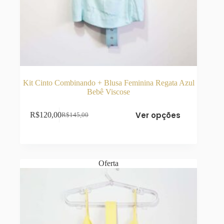
Kit Cinto Combinando + Blusa Feminina Regata Azul
Bebê Viscose
Este
Ver opções
R$
120,00
R$
145,00
produto
O
O
tem
preço
preço
várias
original
atual
variantes.
era:
é:
As
R$145,00.
R$120,00.
opções
Oferta
podem
ser
escolhidas
na
página
do