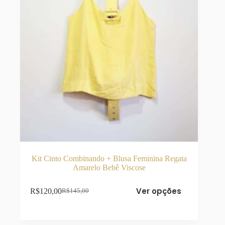
produto
Kit Cinto Combinando + Blusa Feminina Regata
Amarelo Bebê Viscose
Este
Ver opções
R$
120,00
R$
145,00
produto
O
O
tem
preço
preço
várias
original
atual
variantes.
era:
é: