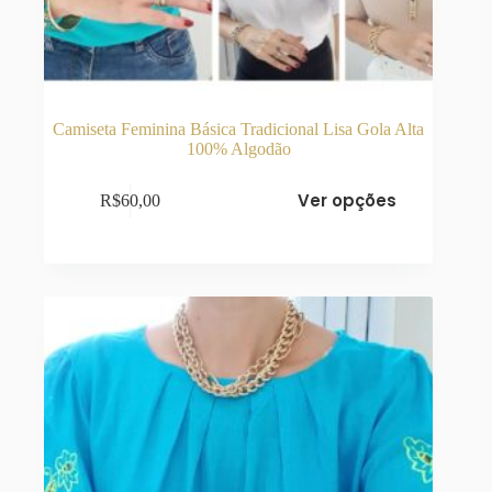
Camiseta Feminina Básica Tradicional Lisa Gola Alta
100% Algodão
Este
Ver opções
R$
60,00
produto
tem
várias
variantes.
As
opções
podem
ser
escolhidas
na
página
do
produto