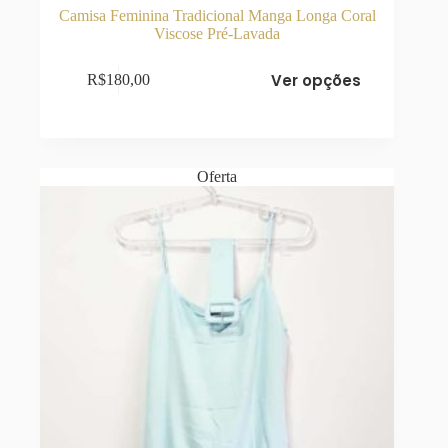
Camisa Feminina Tradicional Manga Longa Coral
Viscose Pré-Lavada
Este
Ver opções
R$
180,00
produto
tem
várias
variantes.
As
opções
Oferta
podem
ser
escolhidas
na
página
do
produto