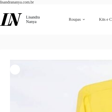
Pular
lisandrananya.com.br
para
o
conteúdo
Lisandra
Roupas
Kits e 
Nanya