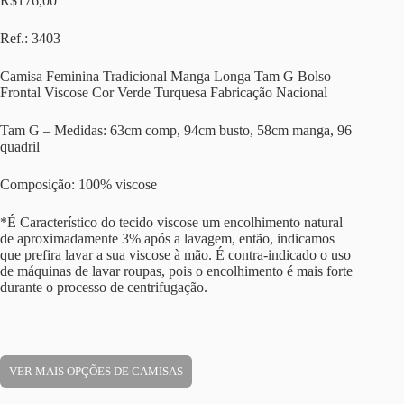
R$
176,00
Ref.: 3403
Camisa Feminina Tradicional Manga Longa Tam G Bolso
Frontal Viscose Cor Verde Turquesa Fabricação Nacional
Tam G – Medidas: 63cm comp, 94cm busto, 58cm manga, 96
quadril
Composição: 100% viscose
*É Característico do tecido viscose um encolhimento natural
de aproximadamente 3% após a lavagem, então, indicamos
que prefira lavar a sua viscose à mão. É contra-indicado o uso
de máquinas de lavar roupas, pois o encolhimento é mais forte
durante o processo de centrifugação.
VER MAIS OPÇÕES DE CAMISAS