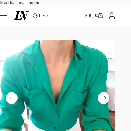
Pular
lisandrananya.com.br
para
o
Busca
R$
0,00
Carrinho
conteúdo