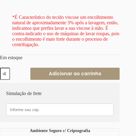
*É Característico do tecido viscose um encolhimento
natural de aproximadamente 3% após a lavagem, então,
indicamos que prefira lavar a sua viscose à mão. É
contra-indicado o uso de máquinas de lavar roupas, pois
o encolhimento é mais forte durante o processo de
centrifugação.
Em estoque
Camisa
Adicionar ao carrinho
Feminina
Tradicional
Manga
Longa
Simulação de frete
Viscose
Verde
Turquesa
quantidade
Ambiente Seguro c/ Criptografia