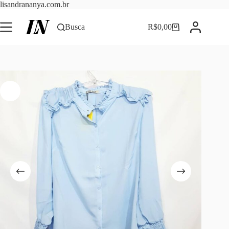
Pular
lisandrananya.com.br
para
o
Busca
R$
0,00
Carrinho
conteúdo