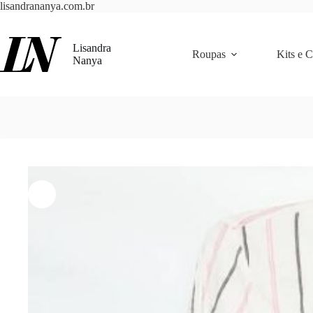
Pular
lisandrananya.com.br
para
o
conteúdo
Lisandra
Roupas
Kits e 
Nanya