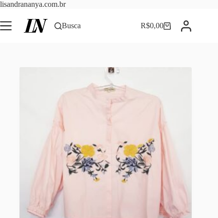
Pular
lisandrananya.com.br
para
o
Busca
R$
0,00
Carrinho
conteúdo