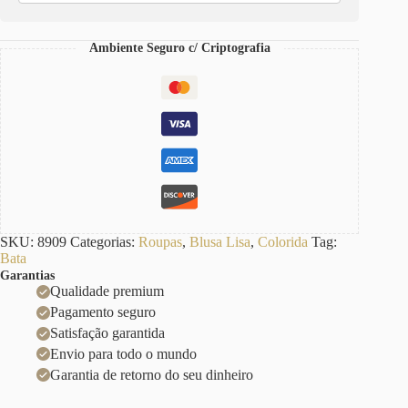
Decote
Redondo
Abertura
Ambiente Seguro c/ Criptografia
Colo
Manga
Longa
quantidade
SKU:
8909
Categorias:
Roupas
,
Blusa Lisa
,
Colorida
Tag:
Bata
Garantias
Qualidade premium
Pagamento seguro
Satisfação garantida
Envio para todo o mundo
Garantia de retorno do seu dinheiro