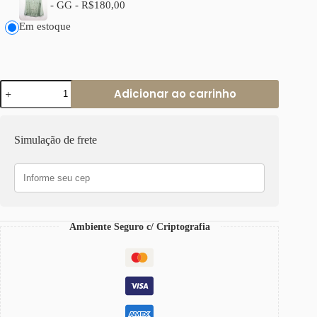
-
GG
-
R$
180,00
Em estoque
Camisa
Adicionar ao carrinho
Feminina
Tradicional
Lasie
Forro
Simulação de frete
Frontal
Furinhos
Trabalhados
Verde
quantidade
Ambiente Seguro c/ Criptografia