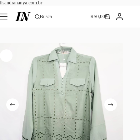
Pular
lisandrananya.com.br
para
o
Busca
R$
0,00
Carrinho
conteúdo