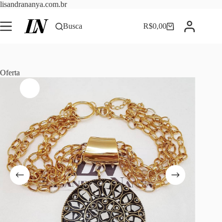
Pular
lisandrananya.com.br
para
o
Busca
R$
0,00
Carrinho
conteúdo
Oferta