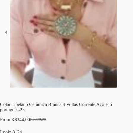
Colar Tibetano Cerâmica Branca 4 Voltas Corrente Aço Elo
português-23
From
R$
344,00
R$
380,00
O
O
preço
preço
Look: 8124
original
atual