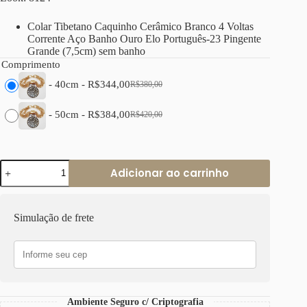
era:
é:
R$380,00.
R$344,00.
Colar Tibetano Caquinho Cerâmico Branco 4 Voltas
Corrente Aço Banho Ouro Elo Português-23 Pingente
Grande (7,5cm) sem banho
Comprimento
-
40cm
-
R$
344,00
R$
380,00
O
O
preço
preço
original
atual
-
50cm
-
R$
384,00
R$
420,00
O
O
era:
é:
preço
preço
R$380,00.
R$344,00.
original
atual
era:
é:
Colar
R$420,00.
R$384,00.
Adicionar ao carrinho
Tibetano
Cerâmica
Branca
4
Simulação de frete
Voltas
Corrente
Aço
Elo
português-
23
quantidade
Ambiente Seguro c/ Criptografia