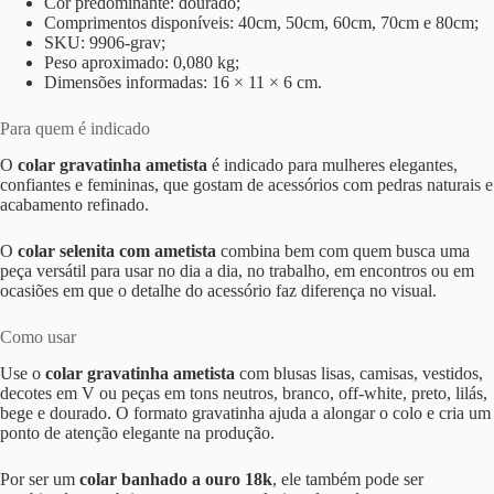
Cor predominante: dourado;
Comprimentos disponíveis: 40cm, 50cm, 60cm, 70cm e 80cm;
SKU: 9906-grav;
Peso aproximado: 0,080 kg;
Dimensões informadas: 16 × 11 × 6 cm.
Para quem é indicado
O
colar gravatinha ametista
é indicado para mulheres elegantes,
confiantes e femininas, que gostam de acessórios com pedras naturais e
acabamento refinado.
O
colar selenita com ametista
combina bem com quem busca uma
peça versátil para usar no dia a dia, no trabalho, em encontros ou em
ocasiões em que o detalhe do acessório faz diferença no visual.
Como usar
Use o
colar gravatinha ametista
com blusas lisas, camisas, vestidos,
decotes em V ou peças em tons neutros, branco, off-white, preto, lilás,
bege e dourado. O formato gravatinha ajuda a alongar o colo e cria um
ponto de atenção elegante na produção.
Por ser um
colar banhado a ouro 18k
, ele também pode ser