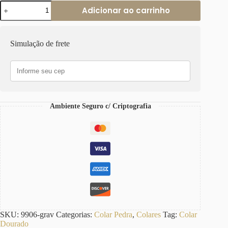
Colar
Adicionar ao carrinho
Gravatinha
Ametista
com
Selenita
Simulação de frete
e
Banho
Ouro
18k
quantidade
Ambiente Seguro c/ Criptografia
SKU:
9906-grav
Categorias:
Colar Pedra
,
Colares
Tag:
Colar
Dourado