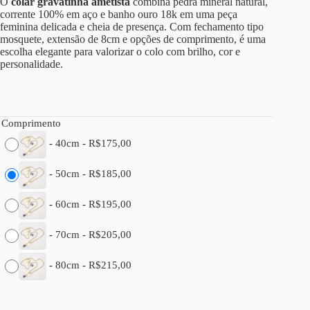
O
colar gravatinha ametista
combina pedra mineral natural,
corrente 100% em aço e banho ouro 18k em uma peça
feminina delicada e cheia de presença. Com fechamento tipo
mosquete, extensão de 8cm e opções de comprimento, é uma
escolha elegante para valorizar o colo com brilho, cor e
personalidade.
Comprimento
-
40cm
-
R$
175,00
-
50cm
-
R$
185,00
-
60cm
-
R$
195,00
-
70cm
-
R$
205,00
-
80cm
-
R$
215,00