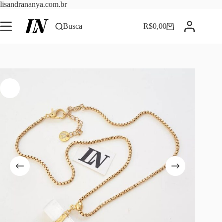
Pular
lisandrananya.com.br
para
o
Busca
R$
0,00
Carrinho
conteúdo