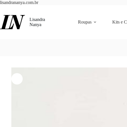
Pular
lisandrananya.com.br
para
o
conteúdo
Lisandra
Roupas
Kits e 
Nanya