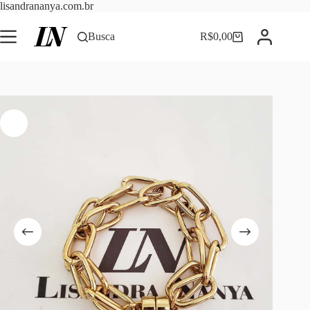
Pular
lisandrananya.com.br
para
o
Busca
R$
0,00
Carrinho
conteúdo