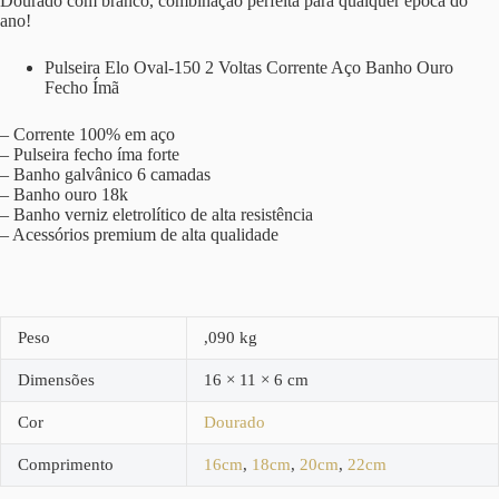
Dourado com branco, combinação perfeita para qualquer época do
ano!
Pulseira Elo Oval-150 2 Voltas Corrente Aço Banho Ouro
Fecho Ímã
– Corrente 100% em aço
– Pulseira fecho íma forte
– Banho galvânico 6 camadas
– Banho ouro 18k
– Banho verniz eletrolítico de alta resistência
– Acessórios premium de alta qualidade
Peso
,090 kg
Dimensões
16 × 11 × 6 cm
Cor
Dourado
Comprimento
16cm
,
18cm
,
20cm
,
22cm