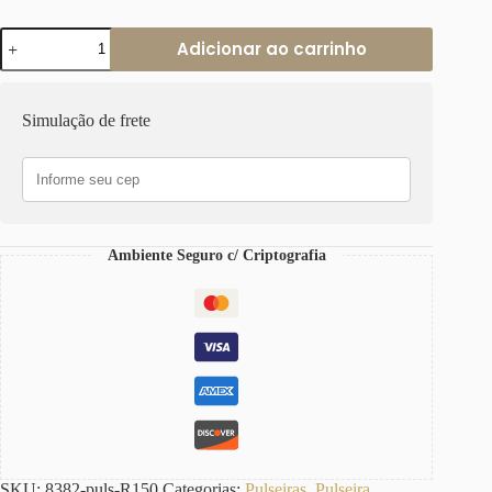
Pulseira
Adicionar ao carrinho
Elo
Oval-
150
2
Simulação de frete
Voltas
Corrente
Aço
Banho
Ouro
Fecho
Ímã
Ambiente Seguro c/ Criptografia
quantidade
SKU:
8382-puls-R150
Categorias:
Pulseiras
,
Pulseira