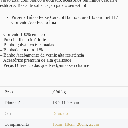
Verão total com branco e dourado, acessórios femininos casuais e
estilosos. Bastante sofisticação para o seu estilo!
Pulseira Búzio Peixe Caracol Banho Ouro Elo Grumet-117
Corrente Aço Fecho Ímã
– Corrente 100% em aço
– Pulseira fecho ímã forte
– Banho galvânico 6 camadas
– Banhada em ouro 18k
– Banho Acabamento de verniz alta resistência
– Acessórios premium de alta qualidade
– Peças Diferenciadas que Realçam o seu charme
Peso
,090 kg
Dimensões
16 × 11 × 6 cm
Cor
Dourado
Comprimento
16cm
,
18cm
,
20cm
,
22cm