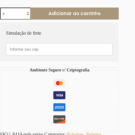
Pulseira
Adicionar ao carrinho
Búzio
Peixe
Caracol
Banho
Simulação de frete
Ouro
Elo
Grumet-
117
Corrente
Aço
Fecho
Ambiente Seguro c/ Criptografia
Ímã
quantidade
SKU:
8410-puls-peixe
Categorias:
Pulseiras
,
Pulseira