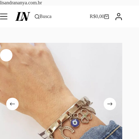
Pular
lisandrananya.com.br
para
o
Busca
R$
0,00
Carrinho
conteúdo