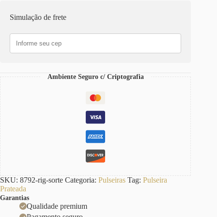
Metal
Fechamento
Simulação de frete
por
Encaixe
Banho
Galvânico
c/
Verniz
Penduricalhos
Ambiente Seguro c/ Criptografia
Sorte
17cm
quantidade
SKU:
8792-rig-sorte
Categoria:
Pulseiras
Tag:
Pulseira
Prateada
Garantias
Qualidade premium
Pagamento seguro