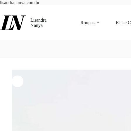
Pular
lisandrananya.com.br
para
o
conteúdo
Lisandra
Roupas
Kits e 
Nanya