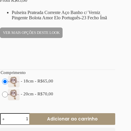
From
R$
65,00
Pulseira Prateada Corrente Aço Banho c/ Verniz
Pingente Bolota Amor Elo Português-23 Fecho Ímã
VER MAIS OPÇÕES DESTE LOOK
Comprimento
-
18cm
-
R$
65,00
-
20cm
-
R$
70,00
Pulseira
Adicionar ao carrinho
Prateada
Pingente
Bolota