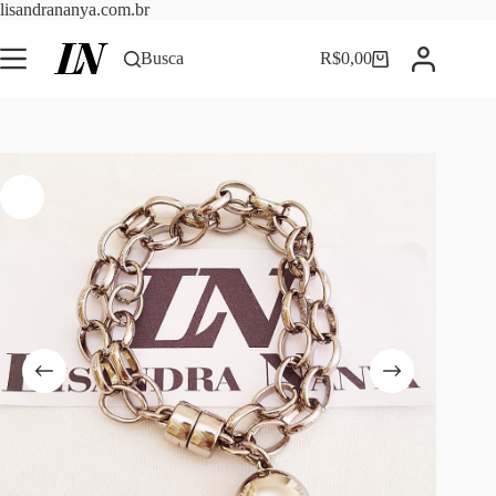
Pular
lisandrananya.com.br
para
o
Busca
R$
0,00
Carrinho
conteúdo