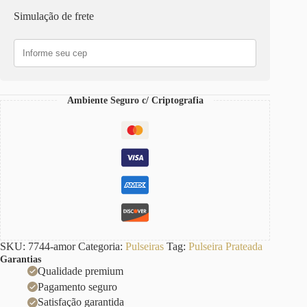
Amor
Simulação de frete
Corrente
Aço
Banho
Elo
Português
quantidade
Ambiente Seguro c/ Criptografia
SKU:
7744-amor
Categoria:
Pulseiras
Tag:
Pulseira Prateada
Garantias
Qualidade premium
Pagamento seguro
Satisfação garantida