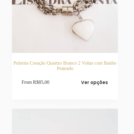
Pulseira Coração Quartzo Branco 2 Voltas com Banho
Prateado
Este
Ver opções
From
R$
85,00
produto
tem
várias
variantes.
As
opções
podem
ser
escolhidas
na