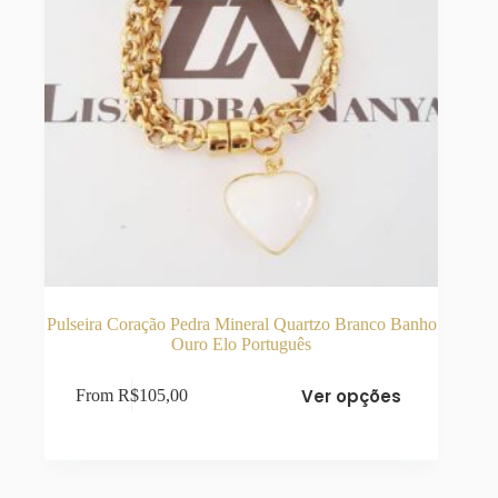
Pulseira Coração Pedra Mineral Quartzo Branco Banho
Ouro Elo Português
Este
Ver opções
From
R$
105,00
produto
tem
várias
variantes.
As