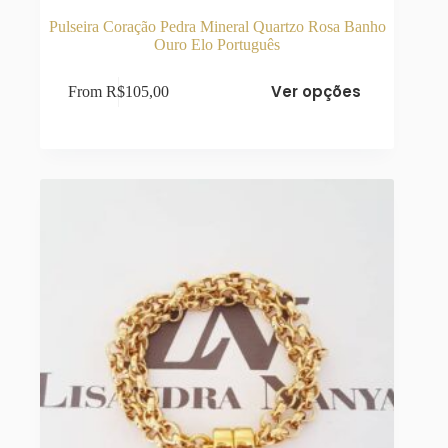
Pulseira Coração Pedra Mineral Quartzo Rosa Banho
Ouro Elo Português
Este
Ver opções
From
R$
105,00
produto
tem
várias
variantes.
As
opções
podem
ser
escolhidas
na
página
do
produto