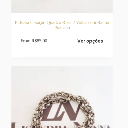
Pulseira Coração Quartzo Rosa 2 Voltas com Banho
Prateado
Este
Ver opções
From
R$
85,00
produto
tem
várias
variantes.
As
opções
podem
ser
escolhidas
na
página
do
produto