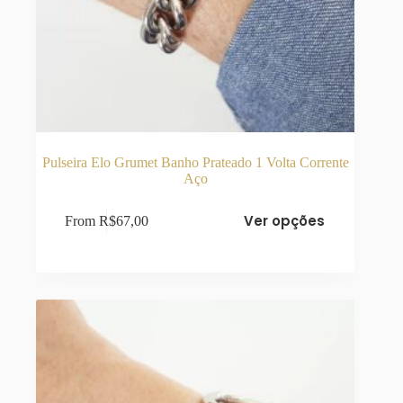
Pulseira Elo Grumet Banho Prateado 1 Volta Corrente
Aço
Este
Ver opções
From
R$
67,00
produto
tem
várias
variantes.
As
opções
podem
ser
escolhidas
na
página
do