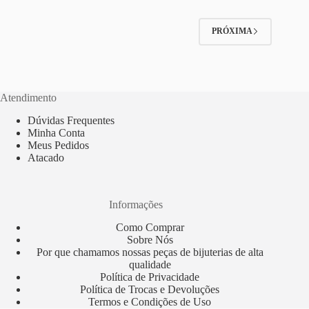
opções
podem
ser
PRÓXIMA
escolhidas
na
página
do
produto
Atendimento
Dúvidas Frequentes
Minha Conta
Meus Pedidos
Atacado
Informações
Como Comprar
Sobre Nós
Por que chamamos nossas peças de bijuterias de alta
qualidade
Política de Privacidade
Política de Trocas e Devoluções
Termos e Condições de Uso