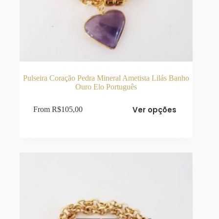
Pulseira Coração Pedra Mineral Ametista Lilás Banho
Ouro Elo Português
Este
Ver opções
From
R$
105,00
produto
tem
várias
variantes.
As
opções
podem
ser
escolhidas
na
página
do
produto