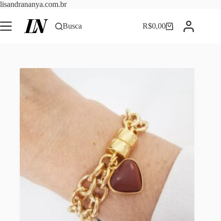
Pular
lisandrananya.com.br
para
o
Busca
R$
0,00
Carrinho
conteúdo