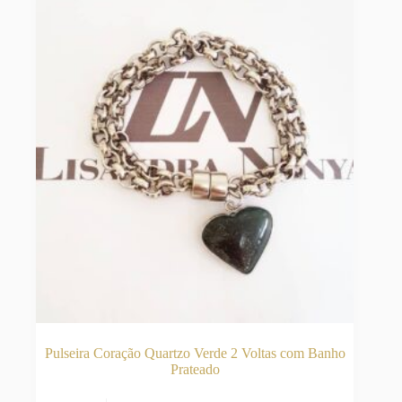
ser
escolhidas
na
página
do
produto
Pulseira Coração Quartzo Verde 2 Voltas com Banho
Prateado
Este