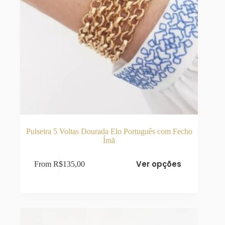
Pulseira 5 Voltas Dourada Elo Português com Fecho
Ímã
Este
Ver opções
From
R$
135,00
produto
tem
várias
variantes.
As
opções
podem