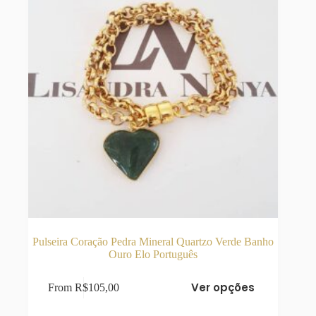
página
do
produto
Pulseira Coração Pedra Mineral Quartzo Verde Banho
Ouro Elo Português
Este
Ver opções
From
R$
105,00
produto
tem
várias