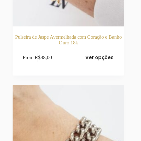
Pulseira de Jaspe Avermelhada com Coração e Banho
Ouro 18k
Este
Ver opções
From
R$
98,00
produto
tem
várias
variantes.
As
opções
podem
ser
escolhidas
na
página
do
produto