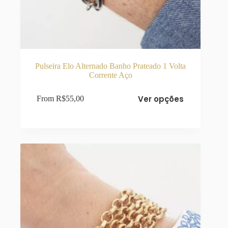
Pulseira Elo Alternado Banho Prateado 1 Volta
Corrente Aço
Este
Ver opções
From
R$
55,00
produto
tem
várias
variantes.
As
opções
podem
ser
escolhidas
na
página
do
produto