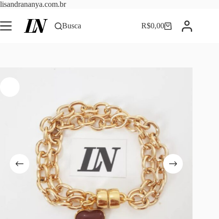
Pular
lisandrananya.com.br
para
o
Busca
R$
0,00
Carrinho
conteúdo