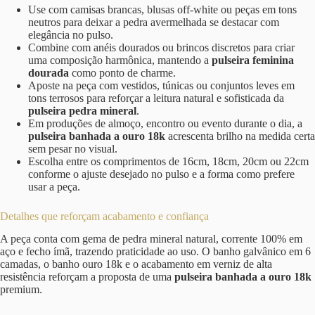
Use com camisas brancas, blusas off-white ou peças em tons
neutros para deixar a pedra avermelhada se destacar com
elegância no pulso.
Combine com anéis dourados ou brincos discretos para criar
uma composição harmônica, mantendo a
pulseira feminina
dourada
como ponto de charme.
Aposte na peça com vestidos, túnicas ou conjuntos leves em
tons terrosos para reforçar a leitura natural e sofisticada da
pulseira pedra mineral
.
Em produções de almoço, encontro ou evento durante o dia, a
pulseira banhada a ouro 18k
acrescenta brilho na medida certa
sem pesar no visual.
Escolha entre os comprimentos de 16cm, 18cm, 20cm ou 22cm
conforme o ajuste desejado no pulso e a forma como prefere
usar a peça.
Detalhes que reforçam acabamento e confiança
A peça conta com gema de pedra mineral natural, corrente 100% em
aço e fecho ímã, trazendo praticidade ao uso. O banho galvânico em 6
camadas, o banho ouro 18k e o acabamento em verniz de alta
resistência reforçam a proposta de uma
pulseira banhada a ouro 18k
premium.