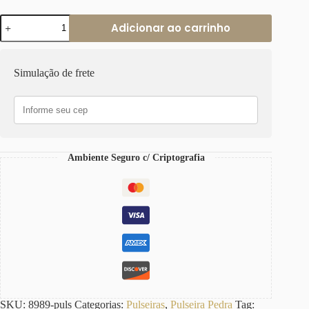
Pulseira
Adicionar ao carrinho
de
Jaspe
Avermelhada
com
Simulação de frete
Coração
e
Banho
Ouro
18k
quantidade
Ambiente Seguro c/ Criptografia
SKU:
8989-puls
Categorias:
Pulseiras
,
Pulseira Pedra
Tag: