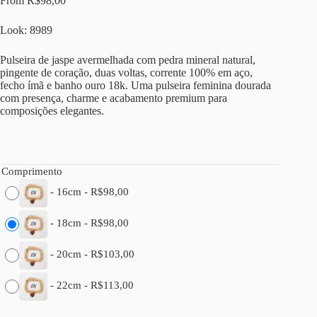
From
R$
98,00
Look: 8989
Pulseira de jaspe avermelhada com pedra mineral natural,
pingente de coração, duas voltas, corrente 100% em aço,
fecho ímã e banho ouro 18k. Uma pulseira feminina dourada
com presença, charme e acabamento premium para
composições elegantes.
Comprimento
-
16cm
-
R$
98,00
-
18cm
-
R$
98,00
-
20cm
-
R$
103,00
-
22cm
-
R$
113,00