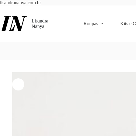
Pular
lisandrananya.com.br
para
o
conteúdo
Lisandra
Roupas
Kits e 
Nanya