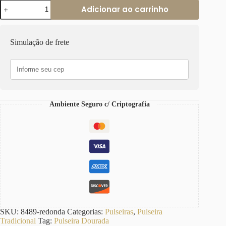
Pulseira
Adicionar ao carrinho
Elo
Redondo
Grande
Banho
Simulação de frete
Ouro
Corrente
Aço
Fecho
Ímã
quantidade
Ambiente Seguro c/ Criptografia
SKU:
8489-redonda
Categorias:
Pulseiras
,
Pulseira
Tradicional
Tag:
Pulseira Dourada