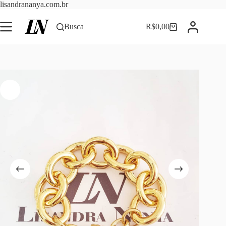
Pular
lisandrananya.com.br
para
o
Busca
R$
0,00
Carrinho
conteúdo