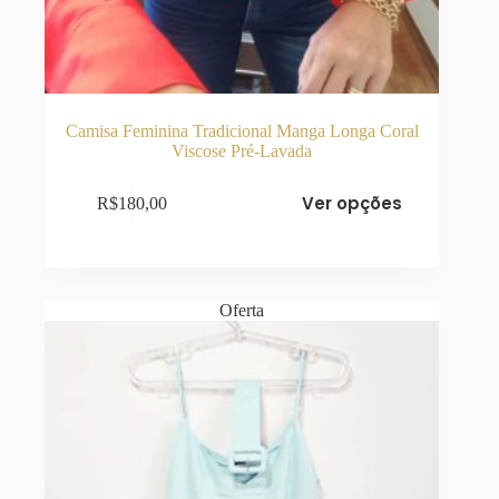
Camisa Feminina Tradicional Manga Longa Coral
Viscose Pré-Lavada
Este
Ver opções
R$
180,00
produto
tem
várias
variantes.
As
opções
Oferta
podem
ser
escolhidas
na
página
do
produto