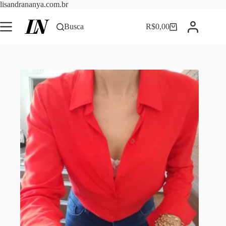
Pular
lisandrananya.com.br
para
o
Busca
R$
0,00
Carrinho
conteúdo