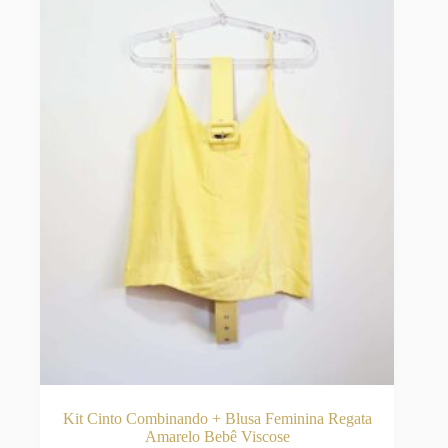
ser
escolhidas
na
página
do
produto
Kit Cinto Combinando + Blusa Feminina Regata
Amarelo Bebê Viscose