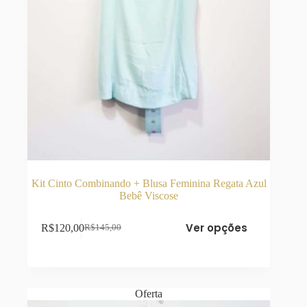
Kit Cinto Combinando + Blusa Feminina Regata Azul
Bebê Viscose
Este
Ver opções
R$
120,00
R$
145,00
produto
O
O
tem
preço
preço
várias
original
atual
variantes.
era:
é:
As
R$145,00.
R$120,00.
opções
Oferta
podem