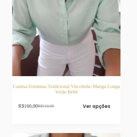
Camisa Feminina Tradicional Viscolinho Manga Longa
Verde Bebê
Este
Ver opções
R$
160,00
R$
210,00
produto
O
O
tem
preço
preço
várias
original
atual
variantes.
era:
é:
As
R$210,00.
R$160,00.
opções