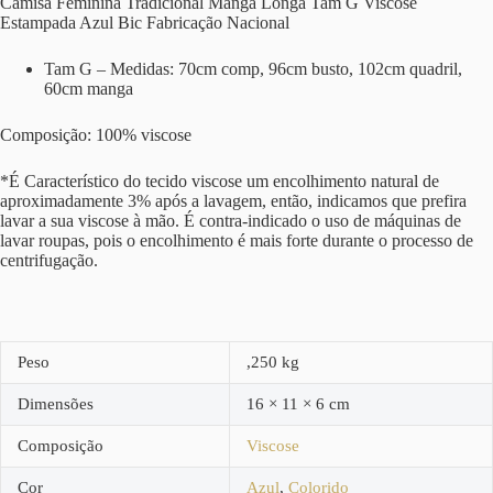
Camisa Feminina Tradicional Manga Longa Tam G Viscose
Estampada Azul Bic Fabricação Nacional
Tam G – Medidas: 70cm comp, 96cm busto, 102cm quadril,
60cm manga
Composição: 100% viscose
*É Característico do tecido viscose um encolhimento natural de
aproximadamente 3% após a lavagem, então, indicamos que prefira
lavar a sua viscose à mão. É contra-indicado o uso de máquinas de
lavar roupas, pois o encolhimento é mais forte durante o processo de
centrifugação.
Peso
,250 kg
Dimensões
16 × 11 × 6 cm
Composição
Viscose
Cor
Azul
,
Colorido