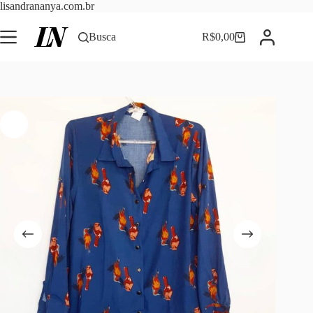
Pular
lisandrananya.com.br
para
o
Busca
R$
0,00
Carrinho
conteúdo