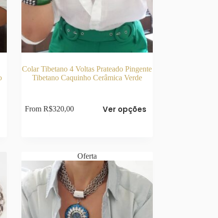
Colar Tibetano 4 Voltas Prateado Pingente
o
Tibetano Caquinho Cerâmica Verde
Este
s
Ver opções
From
R$
320,00
produto
tem
várias
variantes.
As
opções
Oferta
podem
ser
escolhidas
na
página
do
produto