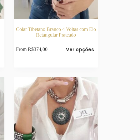
Colar Tibetano Branco 4 Voltas com Elo
Retangular Prateado
Este
s
Ver opções
From
R$
374,00
produto
tem
várias
variantes.
As
opções
podem
ser
escolhidas
na
página
do
produto