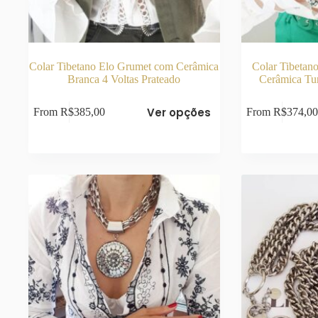
Colar Tibetano Elo Grumet com Cerâmica
Colar Tibetan
Branca 4 Voltas Prateado
Cerâmica Tu
Este
Este
Ver opções
From
R$
385,00
From
R$
374,00
produto
produto
tem
tem
várias
várias
variantes.
variantes.
As
As
opções
opções
podem
podem
ser
ser
escolhidas
escolhidas
na
na
página
página
do
do
produto
produto