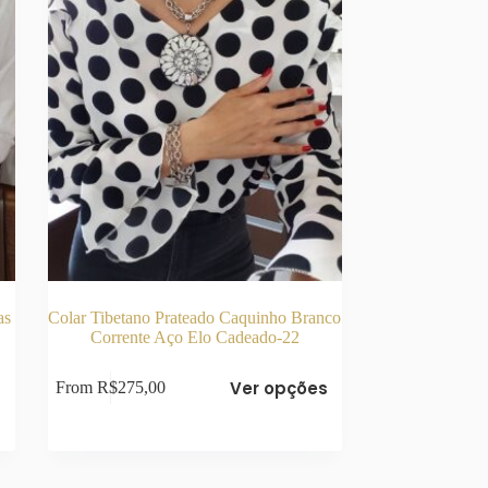
escolhidas
na
página
do
produto
as
Colar Tibetano Prateado Caquinho Branco
Corrente Aço Elo Cadeado-22
Este
s
Ver opções
From
R$
275,00
produto
tem
várias
variantes.
As