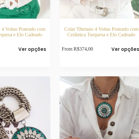
o 4 Voltas Prateado com
Colar Tibetano 4 Voltas Prateado com
rquesa e Elo Cadeado
Cerâmica Turquesa e Elo Cadeado
Este
Ver opções
Ver opçõe
From
R$
374,00
produto
tem
várias
variantes.
As
opções
podem
ser
escolhidas
na
página
do
produto