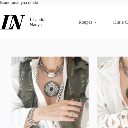
Pular
lisandrananya.com.br
para
o
conteúdo
Lisandra
Roupas
Kits e 
Nanya