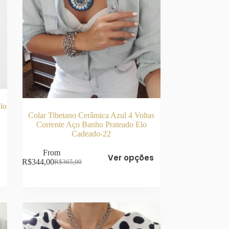
lo
Colar Tibetano Cerâmica Azul 4 Voltas
Corrente Aço Banho Prateado Elo
Cadeado-22
Este
From
s
Ver opções
produto
R$
344,00
R$
365,00
O
O
tem
preço
preço
várias
original
atual
variantes.
era:
é:
As
R$365,00.
R$344,00.
opções
podem
ser