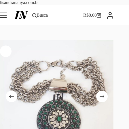
Pular
lisandrananya.com.br
para
o
Busca
R$
0,00
Carrinho
conteúdo