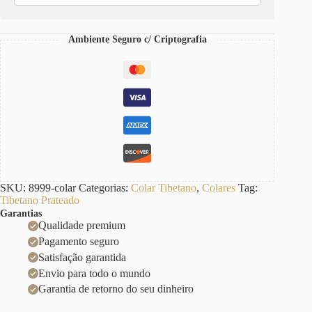
Elo
Cadeado
quantidade
Ambiente Seguro c/ Criptografia
SKU:
8999-colar
Categorias:
Colar Tibetano
,
Colares
Tag:
Tibetano Prateado
Garantias
Qualidade premium
Pagamento seguro
Satisfação garantida
Envio para todo o mundo
Garantia de retorno do seu dinheiro