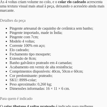
As 4 voltas criam volume no colo, e o
colar elo cadeado
acrescenta
uma textura visual mais atual à peça, deixando o acessório ainda mais
marcante.
Detalhes da peça
Pingente artesanal de caquinho de cerâmica sem banho;
Pingente importado, made in Índia;
Pingente com 7cm;
Modelo 4 voltas;
Corrente 100% em aço;
Elo cadeado;
Fechamento tipo mosquete;
Extensão de 8cm;
Banho galvânico prateado em 4 camadas;
Acabamento em verniz de alta resistência;
Comprimentos disponíveis: 40cm, 50cm e 60cm;
Cor predominante: prateado;
SKU: 8999-colar;
Peso aproximado: 0,260 kg;
Dimensões informadas: 16 × 11 × 6 cm.
Para quem é indicado
O
colar tibetano 4 voltas prateado
é indicado para mulheres