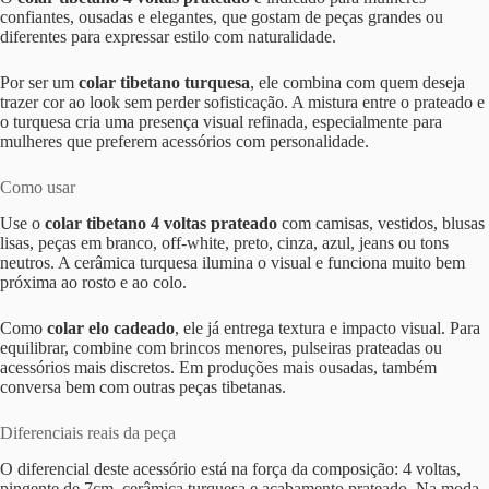
confiantes, ousadas e elegantes, que gostam de peças grandes ou
diferentes para expressar estilo com naturalidade.
Por ser um
colar tibetano turquesa
, ele combina com quem deseja
trazer cor ao look sem perder sofisticação. A mistura entre o prateado e
o turquesa cria uma presença visual refinada, especialmente para
mulheres que preferem acessórios com personalidade.
Como usar
Use o
colar tibetano 4 voltas prateado
com camisas, vestidos, blusas
lisas, peças em branco, off-white, preto, cinza, azul, jeans ou tons
neutros. A cerâmica turquesa ilumina o visual e funciona muito bem
próxima ao rosto e ao colo.
Como
colar elo cadeado
, ele já entrega textura e impacto visual. Para
equilibrar, combine com brincos menores, pulseiras prateadas ou
acessórios mais discretos. Em produções mais ousadas, também
conversa bem com outras peças tibetanas.
Diferenciais reais da peça
O diferencial deste acessório está na força da composição: 4 voltas,
pingente de 7cm, cerâmica turquesa e acabamento prateado. Na moda,