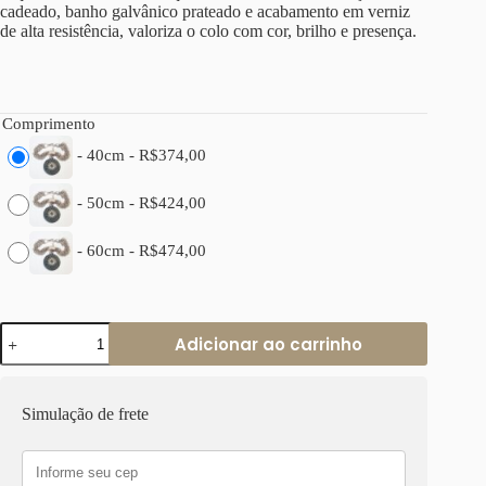
cadeado, banho galvânico prateado e acabamento em verniz
de alta resistência, valoriza o colo com cor, brilho e presença.
Comprimento
-
40cm
-
R$
374,00
-
50cm
-
R$
424,00
-
60cm
-
R$
474,00
Colar
Adicionar ao carrinho
Tibetano
4
Voltas
Prateado
Simulação de frete
com
Cerâmica
Turquesa
e