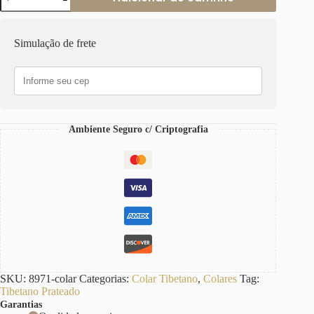
Tibetano
Verde
4
Voltas
Simulação de frete
com
Elo
Retangular
Prateado
quantidade
Ambiente Seguro c/ Criptografia
SKU:
8971-colar
Categorias:
Colar Tibetano
,
Colares
Tag:
Tibetano Prateado
Garantias