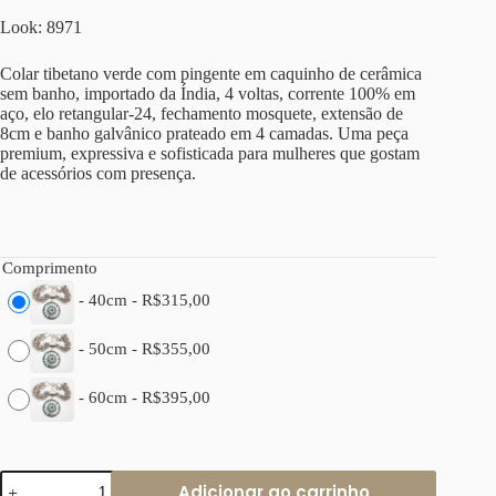
Look: 8971
Colar tibetano verde com pingente em caquinho de cerâmica
sem banho, importado da Índia, 4 voltas, corrente 100% em
aço, elo retangular-24, fechamento mosquete, extensão de
8cm e banho galvânico prateado em 4 camadas. Uma peça
premium, expressiva e sofisticada para mulheres que gostam
de acessórios com presença.
Comprimento
-
40cm
-
R$
315,00
-
50cm
-
R$
355,00
-
60cm
-
R$
395,00
Colar
Adicionar ao carrinho