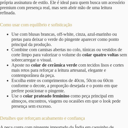
própria assinatura de estilo. Ele é ideal para quem busca um acessório
premium com presença real, mas sem abrir mão de uma leitura
refinada.
Como usar com equilíbrio e sofisticação
Use com blusas brancas, off-white, cinza, azul-marinho ou
pretas para deixar o verde do pingente aparecer como ponto
principal da produção.
Combine com camisas abertas no colo, túnicas ou vestidos de
corte limpo para valorizar o volume do
colar quatro voltas
sem
sobrecarregar o visual.
Aposte no
colar de cerâmica verde
com tecidos lisos e cortes
mais retos para reforçar a leitura artesanal, elegante e
contemporânea da peça.
Escolha entre os comprimentos de 40cm, 50cm ou 60cm
conforme o decote, a proporção desejada e o ponto em que
prefere posicionar o pingente.
Use o
colar prateado feminino
como peça principal em
almoços, encontros, viagens ou ocasiões em que o look pede
presença sem excesso.
Detalhes que reforçam acabamento e confiança
A peça conta com pingente importado da Índia em caquinho de