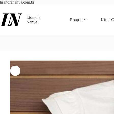
Pular
lisandrananya.com.br
para
o
conteúdo
Lisandra
Roupas
Kits e 
Nanya