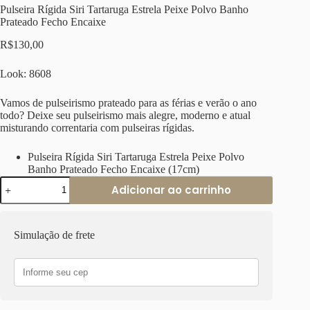
Pulseira Rígida Siri Tartaruga Estrela Peixe Polvo Banho
Prateado Fecho Encaixe
R$
130,00
Look: 8608
Vamos de pulseirismo prateado para as férias e verão o ano
todo? Deixe seu pulseirismo mais alegre, moderno e atual
misturando correntaria com pulseiras rígidas.
Pulseira Rígida Siri Tartaruga Estrela Peixe Polvo
Banho Prateado Fecho Encaixe (17cm)
Pulseira
Adicionar ao carrinho
Rígida
Siri
Tartaruga
Estrela
Simulação de frete
Peixe
Polvo
Banho
Prateado
Fecho
Encaixe