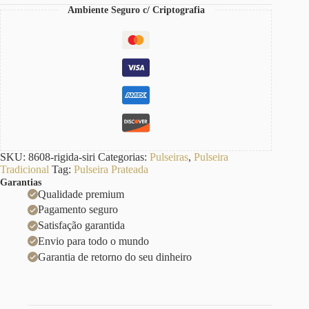
quantidade
Ambiente Seguro c/ Criptografia
SKU:
8608-rigida-siri
Categorias:
Pulseiras
,
Pulseira
Tradicional
Tag:
Pulseira Prateada
Garantias
Qualidade premium
Pagamento seguro
Satisfação garantida
Envio para todo o mundo
Garantia de retorno do seu dinheiro