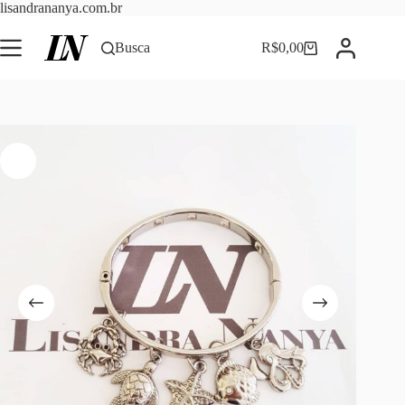
Pular
lisandrananya.com.br
para
o
Busca
R$
0,00
Carrinho
conteúdo