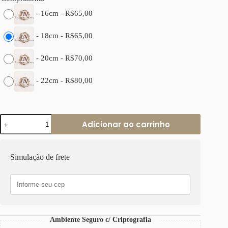
-
16cm
-
R$
65,00
-
18cm
-
R$
65,00
-
20cm
-
R$
70,00
-
22cm
-
R$
80,00
Pulseira
Adicionar ao carrinho
Cadeado-
93
Banho
Prateado
Simulação de frete
1
Volta
Corrente
Aço
Elo
Fecho
Ímã
Ambiente Seguro c/ Criptografia
quantidade