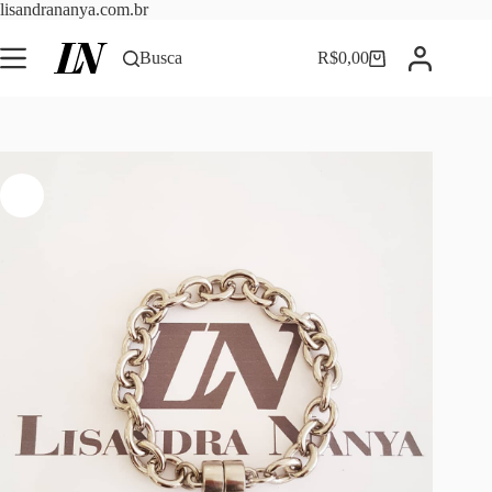
Pular
lisandrananya.com.br
para
o
Busca
R$
0,00
Carrinho
conteúdo