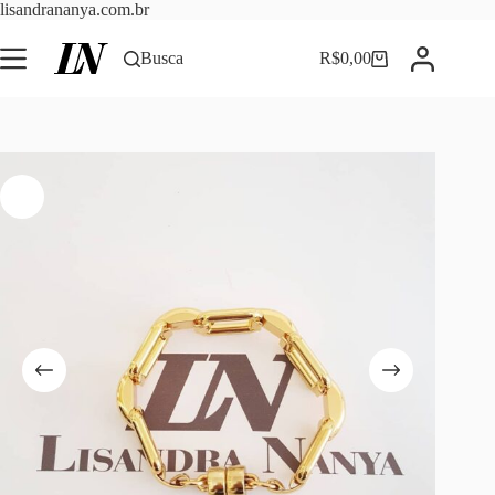
Pular
lisandrananya.com.br
para
o
Busca
R$
0,00
Carrinho
conteúdo