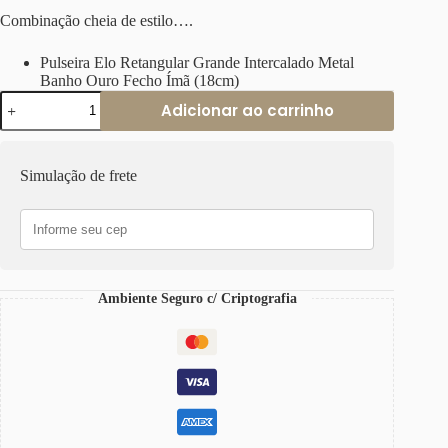
Combinação cheia de estilo….
Pulseira Elo Retangular Grande Intercalado Metal
Banho Ouro Fecho Ímã (18cm)
Pulseira
Adicionar ao carrinho
Elo
Retangular
Grande
Intercalado
Simulação de frete
Metal
Banho
Ouro
Fecho
Ímã
18cm
quantidade
Ambiente Seguro c/ Criptografia