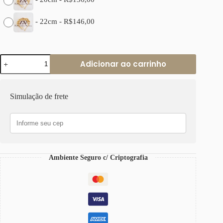
-
22cm
-
R$
146,00
Pulseira
Adicionar ao carrinho
Elo
Redondo
Gigante
Banho
Simulação de frete
Ouro
Corrente
Aço
Fecho
Mosquete
quantidade
Ambiente Seguro c/ Criptografia