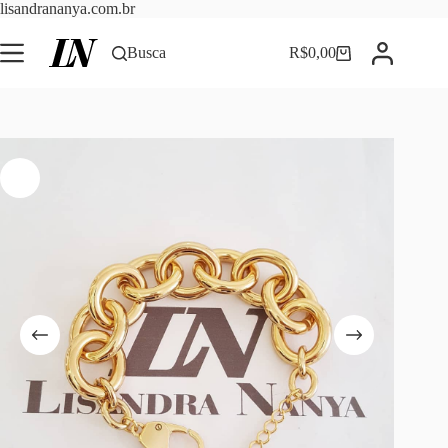
Pular
lisandrananya.com.br
para
o
Busca
R$
0,00
Carrinho
conteúdo