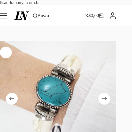
Pular
lisandrananya.com.br
para
o
Busca
R$
0,00
Carrinho
conteúdo