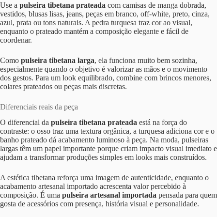
Use a
pulseira tibetana prateada
com camisas de manga dobrada,
vestidos, blusas lisas, jeans, peças em branco, off-white, preto, cinza,
azul, prata ou tons naturais. A pedra turquesa traz cor ao visual,
enquanto o prateado mantém a composição elegante e fácil de
coordenar.
Como
pulseira tibetana larga
, ela funciona muito bem sozinha,
especialmente quando o objetivo é valorizar as mãos e o movimento
dos gestos. Para um look equilibrado, combine com brincos menores,
colares prateados ou peças mais discretas.
Diferenciais reais da peça
O diferencial da
pulseira tibetana prateada
está na força do
contraste: o osso traz uma textura orgânica, a turquesa adiciona cor e o
banho prateado dá acabamento luminoso à peça. Na moda, pulseiras
largas têm um papel importante porque criam impacto visual imediato e
ajudam a transformar produções simples em looks mais construídos.
A estética tibetana reforça uma imagem de autenticidade, enquanto o
acabamento artesanal importado acrescenta valor percebido à
composição. É uma
pulseira artesanal importada
pensada para quem
gosta de acessórios com presença, história visual e personalidade.