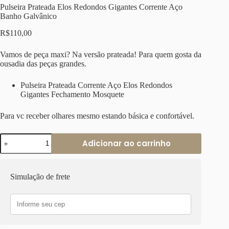
Pulseira Prateada Elos Redondos Gigantes Corrente Aço
Banho Galvânico
R$
110,00
Vamos de peça maxi? Na versão prateada! Para quem gosta da
ousadia das peças grandes.
Pulseira Prateada Corrente Aço Elos Redondos
Gigantes Fechamento Mosquete
Para vc receber olhares mesmo estando básica e confortável.
Pulseira
Adicionar ao carrinho
Prateada
Elos
Redondos
Gigantes
Simulação de frete
Corrente
Aço
Banho
Galvânico
quantidade