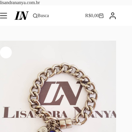
Pular
lisandrananya.com.br
para
o
Busca
R$
0,00
Carrinho
conteúdo