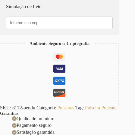
Prateada
Simulação de frete
Corrente
Aço
Pingentes
Penduricalhos
quantidade
Ambiente Seguro c/ Criptografia
SKU:
8172-pendu
Categoria:
Pulseiras
Tag:
Pulseira Prateada
Garantias
Qualidade premium
Pagamento seguro
Satisfação garantida