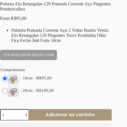
Pulseira Elo Retangular-129 Prateada Corrente Aço Pingentes
Penduricalhos
From
R$
95,00
Pulseira Prateada Corrente Aço 2 Voltas Banho Verniz
Elo Retangular-129 Pingentes Trevo Pombinha Olho
Fica Fecho Ímã Forte 18cm
VER MAIS ITENS DESTE LOOK
Comprimento
-
18cm
-
R$
95,00
-
20cm
-
R$
100,00
Pulseira
Adicionar ao carrinho
Elo
Retangular-
129