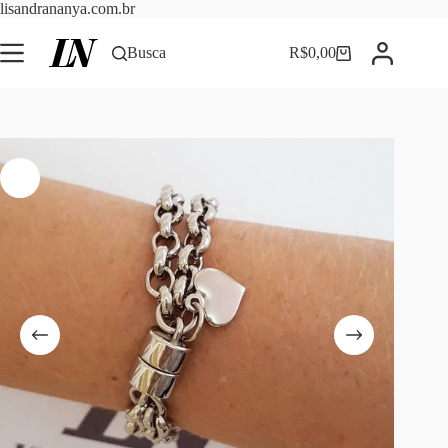
Pular
lisandrananya.com.br
para
o
Busca
R$
0,00
Carrinho
conteúdo