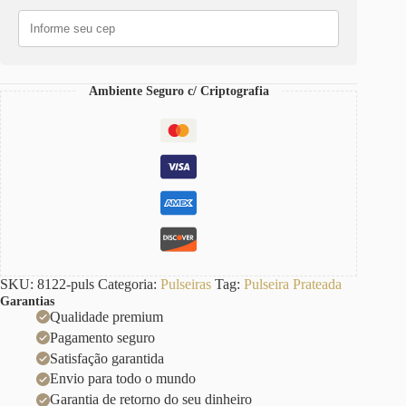
Português-
106
Banho
Galvânico
quantidade
Ambiente Seguro c/ Criptografia
SKU:
8122-puls
Categoria:
Pulseiras
Tag:
Pulseira Prateada
Garantias
Qualidade premium
Pagamento seguro
Satisfação garantida
Envio para todo o mundo
Garantia de retorno do seu dinheiro