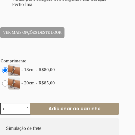
Fecho Ímã
VER MAIS OPÇÕES DESTE LOOK
Comprimento
-
18cm
-
R$
80,00
-
20cm
-
R$
85,00
Pulseira
Adicionar ao carrinho
Coração
Pequeno
Corrente
Aço
Simulação de frete
Elo