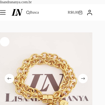
Pular
lisandrananya.com.br
para
o
Busca
R$
0,00
Carrinho
conteúdo