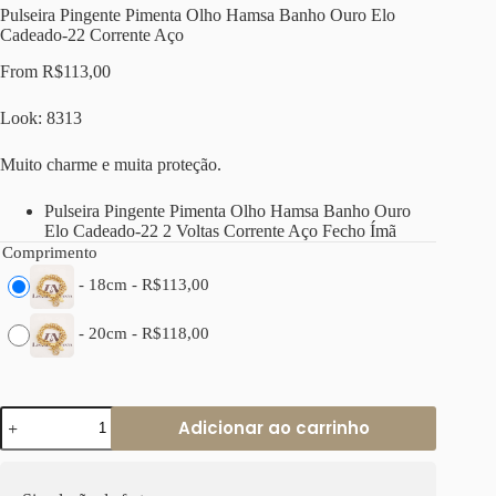
Pulseira Pingente Pimenta Olho Hamsa Banho Ouro Elo
Cadeado-22 Corrente Aço
From
R$
113,00
Look: 8313
Muito charme e muita proteção.
Pulseira Pingente Pimenta Olho Hamsa Banho Ouro
Elo Cadeado-22 2 Voltas Corrente Aço Fecho Ímã
Comprimento
-
18cm
-
R$
113,00
-
20cm
-
R$
118,00
Pulseira
Adicionar ao carrinho
Pingente
Pimenta
Olho
Hamsa