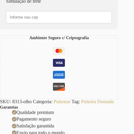
Simulação de frete
Banho
Ouro
Elo
Cadeado-
22
Corrente
Aço
Ambiente Seguro c/ Criptografia
quantidade
SKU:
8313-olho
Categoria:
Pulseiras
Tag:
Pulseira Dourada
Garantias
Qualidade premium
Pagamento seguro
Satisfação garantida
Envio para todo o mundo