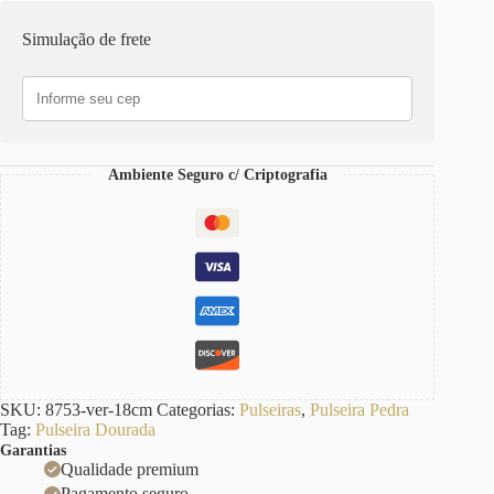
Aço
Banho
Simulação de frete
Ouro
Elo
Retangular-
129
Pingente
Pedra
Mineral
Ambiente Seguro c/ Criptografia
Coração
Jaspe
Vermelha
Fecho
Ímã
18cm
quantidade
SKU:
8753-ver-18cm
Categorias:
Pulseiras
,
Pulseira Pedra
Tag:
Pulseira Dourada
Garantias
Qualidade premium
Pagamento seguro