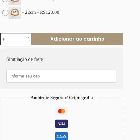
-
22cm
-
R$
120,00
Pulseira
Adicionar ao carrinho
Pingente
Mini
Coração
Pedra
Simulação de frete
Quartzo
Branco
Banho
Ouro
Elo
Português-
106
Ambiente Seguro c/ Criptografia
quantidade