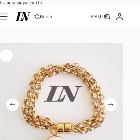
Pular
lisandrananya.com.br
para
o
Busca
R$
0,00
Carrinho
conteúdo