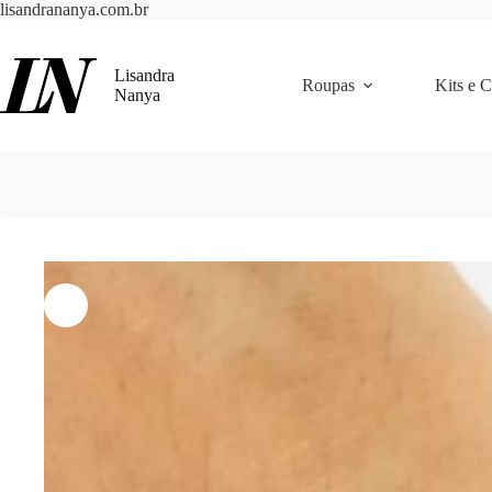
Pular
lisandrananya.com.br
para
o
conteúdo
Lisandra
Roupas
Kits e 
Nanya