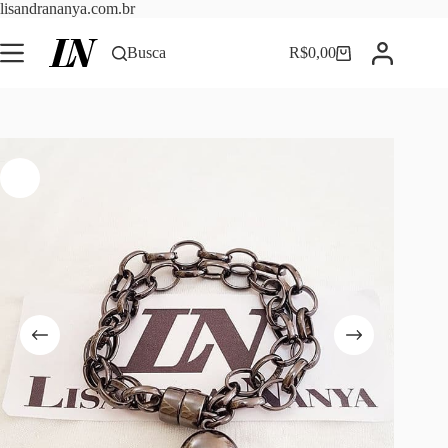
Pular
lisandrananya.com.br
para
o
Busca
R$
0,00
Carrinho
conteúdo