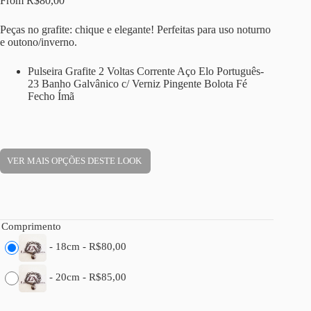
From
R$
80,00
Peças no grafite: chique e elegante! Perfeitas para uso noturno
e outono/inverno.
Pulseira Grafite 2 Voltas Corrente Aço Elo Português-
23 Banho Galvânico c/ Verniz Pingente Bolota Fé
Fecho Ímã
VER MAIS OPÇÕES DESTE LOOK
Comprimento
-
18cm
-
R$
80,00
-
20cm
-
R$
85,00