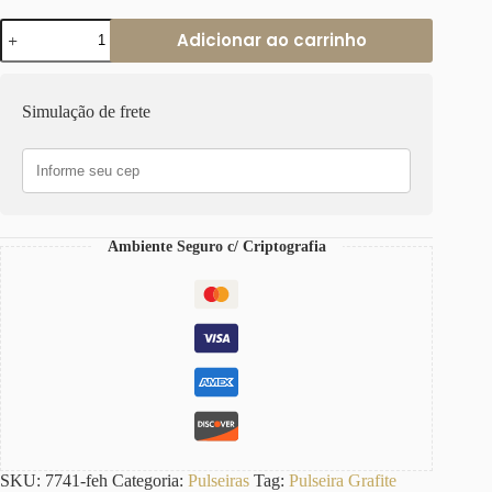
Pulseira
Adicionar ao carrinho
Grafite
Pingente
Bolota
Fé
Simulação de frete
Elo
Português-
23
Banho
Galvânico
quantidade
Ambiente Seguro c/ Criptografia
SKU:
7741-feh
Categoria:
Pulseiras
Tag:
Pulseira Grafite