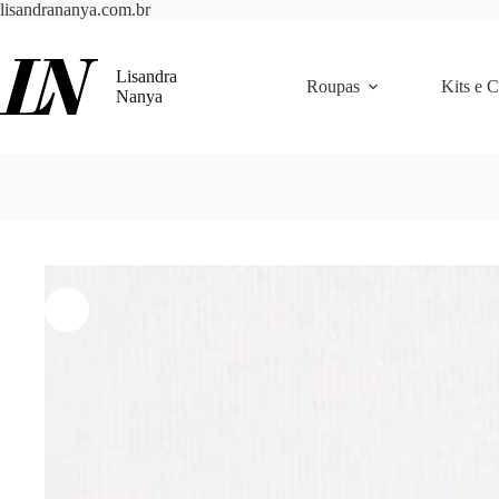
Pular
lisandrananya.com.br
para
o
conteúdo
Lisandra
Roupas
Kits e 
Nanya